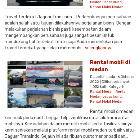
Medan Lepas kunci
,
Rental Mobil Medan
Travel Terdekat Jaguar Transindo – Perkembangan perusahaan
adalah salah satu tujuan dilakukannya perjalanan bisnis. Dengan
melakukan perjalanan bisnis pasti kesempatan dalam
mengembangkan perusahaan juga sangat besar. untuk
mendukung hal tersebut tentu saja Anda memerlukan jasa
travel terdekat yang selalu memenuhi...
selengkapnya
Rental mobil di
medan
Dipublish pada 16 Oktober
2022 | Dilihat sebanyak
1.032 kali | Kategori:
Rental Medan
,
Rental
Medan Lepas kunci
,
Rental Mobil Medan
Rental mobil dimedan
kini tidak perlu ribet, tinggal telp, verifikasi data lalu kami antar
mobilnya. Kemudahan dalam memilih mobil serta fasilitas lainya
kami sediakan melalui platform rental mobil medan terbaik yaitu
Jaguar Transindo. Sejauh ini ada ribuan customer pribadi dan...