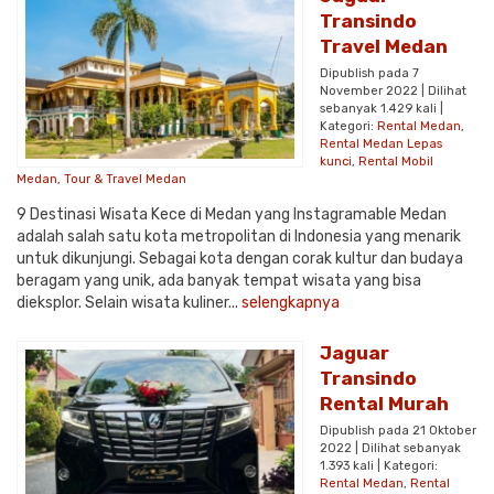
Transindo
Travel Medan
Dipublish pada 7
November 2022 | Dilihat
sebanyak 1.429 kali |
Kategori:
Rental Medan
,
Rental Medan Lepas
kunci
,
Rental Mobil
Medan
,
Tour & Travel Medan
9 Destinasi Wisata Kece di Medan yang Instagramable Medan
adalah salah satu kota metropolitan di Indonesia yang menarik
untuk dikunjungi. Sebagai kota dengan corak kultur dan budaya
beragam yang unik, ada banyak tempat wisata yang bisa
dieksplor. Selain wisata kuliner...
selengkapnya
Jaguar
Transindo
Rental Murah
Dipublish pada 21 Oktober
2022 | Dilihat sebanyak
1.393 kali | Kategori:
Rental Medan
,
Rental