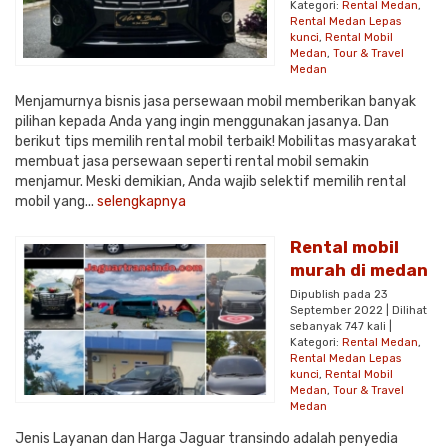
Kategori:
Rental Medan
,
Rental Medan Lepas
kunci
,
Rental Mobil
Medan
,
Tour & Travel
Medan
Menjamurnya bisnis jasa persewaan mobil memberikan banyak
pilihan kepada Anda yang ingin menggunakan jasanya. Dan
berikut tips memilih rental mobil terbaik! Mobilitas masyarakat
membuat jasa persewaan seperti rental mobil semakin
menjamur. Meski demikian, Anda wajib selektif memilih rental
mobil yang...
selengkapnya
Rental mobil
murah di medan
Dipublish pada 23
September 2022 | Dilihat
sebanyak 747 kali |
Kategori:
Rental Medan
,
Rental Medan Lepas
kunci
,
Rental Mobil
Medan
,
Tour & Travel
Medan
Jenis Layanan dan Harga Jaguar transindo adalah penyedia