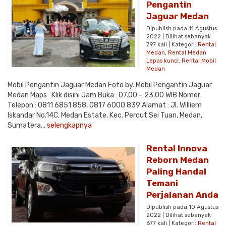
Pengantin
Jaguar Medan
Dipublish pada 11 Agustus
2022 | Dilihat sebanyak
797 kali | Kategori:
Rental
Medan
,
Rental Medan
Lepas kunci
,
Rental Mobil
Medan
Mobil Pengantin Jaguar Medan Foto by. Mobil Pengantin Jaguar
Medan Maps : Klik disini Jam Buka : 07.00 – 23.00 WIB Nomer
Telepon : 0811 6851 858, 0817 6000 839 Alamat : Jl. Williem
Iskandar No.14C, Medan Estate, Kec. Percut Sei Tuan, Medan,
Sumatera...
selengkapnya
Rental Innova
Reborn Medan
Paling Handal
Temani
Perjalanan Anda
Dipublish pada 10 Agustus
2022 | Dilihat sebanyak
677 kali | Kategori:
Rental