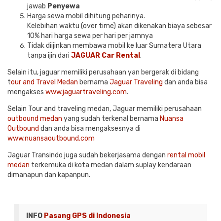
jawab
Penyewa
Harga sewa mobil dihitung peharinya.
Kelebihan waktu (over time) akan dikenakan biaya sebesar
10% hari harga sewa per hari per jamnya
Tidak diijinkan membawa mobil ke luar Sumatera Utara
tanpa ijin dari
JAGUAR Car Rental
.
Selain itu, jaguar memiliki perusahaan yan bergerak di bidang
t
our and Travel Medan
bernama
Jaguar Traveling
dan anda bisa
mengakses
www.jaguartraveling.com
.
Selain Tour and traveling medan, Jaguar memiliki perusahaan
outbound medan
yang sudah terkenal bernama
Nuansa
Outbound
dan anda bisa mengaksesnya di
www.nuansaoutbound.com
Jaguar Transindo juga sudah bekerjasama dengan
rental mobil
medan
terkemuka di kota medan dalam suplay kendaraan
dimanapun dan kapanpun.
INFO
Pasang GPS di Indonesia