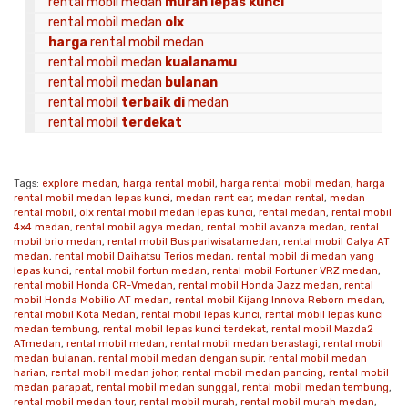
rental mobil medan
murah lepas kunci
rental mobil medan
olx
harga
rental mobil medan
rental mobil medan
kualanamu
rental mobil medan
bulanan
rental mobil
terbaik di
medan
rental mobil
terdekat
Tags:
explore medan
,
harga rental mobil
,
harga rental mobil medan
,
harga
rental mobil medan lepas kunci
,
medan rent car
,
medan rental
,
medan
rental mobil
,
olx rental mobil medan lepas kunci
,
rental medan
,
rental mobil
4×4 medan
,
rental mobil agya medan
,
rental mobil avanza medan
,
rental
mobil brio medan
,
rental mobil Bus pariwisatamedan
,
rental mobil Calya AT
medan
,
rental mobil Daihatsu Terios medan
,
rental mobil di medan yang
lepas kunci
,
rental mobil fortun medan
,
rental mobil Fortuner VRZ medan
,
rental mobil Honda CR-Vmedan
,
rental mobil Honda Jazz medan
,
rental
mobil Honda Mobilio AT medan
,
rental mobil Kijang Innova Reborn medan
,
rental mobil Kota Medan
,
rental mobil lepas kunci
,
rental mobil lepas kunci
medan tembung
,
rental mobil lepas kunci terdekat
,
rental mobil Mazda2
ATmedan
,
rental mobil medan
,
rental mobil medan berastagi
,
rental mobil
medan bulanan
,
rental mobil medan dengan supir
,
rental mobil medan
harian
,
rental mobil medan johor
,
rental mobil medan pancing
,
rental mobil
medan parapat
,
rental mobil medan sunggal
,
rental mobil medan tembung
,
rental mobil medan tour
,
rental mobil murah
,
rental mobil murah medan
,