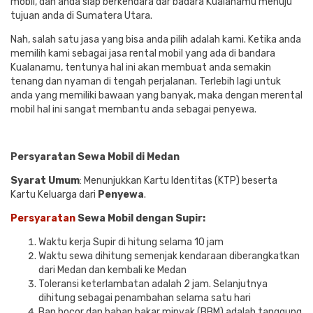
mobil, dan anda siap berkendara dar badara Kualanamu menuju
tujuan anda di Sumatera Utara.
Nah, salah satu jasa yang bisa anda pilih adalah kami. Ketika anda
memilih kami sebagai jasa rental mobil yang ada di bandara
Kualanamu, tentunya hal ini akan membuat anda semakin
tenang dan nyaman di tengah perjalanan. Terlebih lagi untuk
anda yang memiliki bawaan yang banyak, maka dengan merental
mobil hal ini sangat membantu anda sebagai penyewa.
Persyaratan Sewa Mobil di Medan
Syarat Umum
: Menunjukkan Kartu Identitas (KTP) beserta
Kartu Keluarga dari
Penyewa
.
Persyaratan
Sewa Mobil dengan Supir:
Waktu kerja Supir di hitung selama 10 jam
Waktu sewa dihitung semenjak kendaraan diberangkatkan
dari Medan dan kembali ke Medan
Toleransi keterlambatan adalah 2 jam. Selanjutnya
dihitung sebagai penambahan selama satu hari
Ban bocor dan bahan bakar minyak (BBM) adalah tanggung