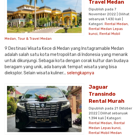
Travel Medan
Dipublish pada 7
November 2022 | Dilihat
sebanyak 1.430 kali |
Kategori:
Rental Medan
,
Rental Medan Lepas
kunci
,
Rental Mobil
Medan
,
Tour & Travel Medan
9 Destinasi Wisata Kece di Medan yang Instagramable Medan
adalah salah satu kota metropolitan di Indonesia yang menarik
untuk dikunjungi. Sebagai kota dengan corak kultur dan budaya
beragam yang unik, ada banyak tempat wisata yang bisa
dieksplor. Selain wisata kuliner...
selengkapnya
Jaguar
Transindo
Rental Murah
Dipublish pada 21 Oktober
2022 | Dilihat sebanyak
1.394 kali | Kategori:
Rental Medan
,
Rental
Medan Lepas kunci
,
Rental Mobil Medan