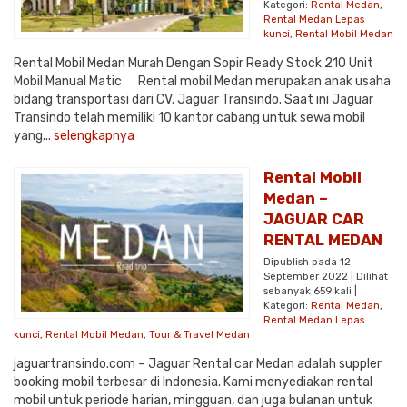
Kategori:
Rental Medan
,
Rental Medan Lepas
kunci
,
Rental Mobil Medan
Rental Mobil Medan Murah Dengan Sopir Ready Stock 210 Unit
Mobil Manual Matic Rental mobil Medan merupakan anak usaha
bidang transportasi dari CV. Jaguar Transindo. Saat ini Jaguar
Transindo telah memiliki 10 kantor cabang untuk sewa mobil
yang...
selengkapnya
Rental Mobil
Medan –
JAGUAR CAR
RENTAL MEDAN
Dipublish pada 12
September 2022 | Dilihat
sebanyak 659 kali |
Kategori:
Rental Medan
,
Rental Medan Lepas
kunci
,
Rental Mobil Medan
,
Tour & Travel Medan
jaguartransindo.com – Jaguar Rental car Medan adalah suppler
booking mobil terbesar di Indonesia. Kami menyediakan rental
mobil untuk periode harian, mingguan, dan juga bulanan untuk