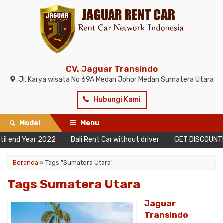
CV. Jaguar Transindo
Jl. Karya wisata No 69A Medan Johor Medan Sumatera Utara
Hubungi Kami
Model
Menu
end Year 2022
Bali Rent Car without driver
GET DISCOUNT! 10 D
Beranda
»
Tags "Sumatera Utara"
Tags Sumatera Utara
Jaguar
Transindo