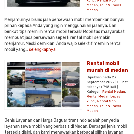
kunci
,
Rental Mobil
Medan
,
Tour & Travel
Medan
Menjamurnya bisnis jasa persewaan mobil memberikan banyak
pilihan kepada Anda yang ingin menggunakan jasanya. Dan
berikut tips memilih rental mobil terbaik! Mobilitas masyarakat
membuat jasa persewaan seperti rental mobil semakin
menjamur. Meski demikian, Anda wajib selektif memilih rental
mobil yang...
selengkapnya
Rental mobil
murah di medan
Dipublish pada 23
September 2022 | Dilihat
sebanyak 748 kali |
Kategori:
Rental Medan
,
Rental Medan Lepas
kunci
,
Rental Mobil
Medan
,
Tour & Travel
Medan
Jenis Layanan dan Harga Jaguar transindo adalah penyedia
layanan sewa mobil yang berbasis di Medan. Berbagai jenis mobil
tersedia disini, dan kami menawarkan berbagai pilihan layanan