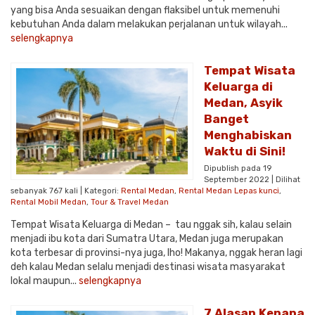
yang bisa Anda sesuaikan dengan flaksibel untuk memenuhi
kebutuhan Anda dalam melakukan perjalanan untuk wilayah...
selengkapnya
Tempat Wisata
Keluarga di
Medan, Asyik
Banget
Menghabiskan
Waktu di Sini!
Dipublish pada 19
September 2022 | Dilihat
sebanyak 767 kali | Kategori:
Rental Medan
,
Rental Medan Lepas kunci
,
Rental Mobil Medan
,
Tour & Travel Medan
Tempat Wisata Keluarga di Medan – tau nggak sih, kalau selain
menjadi ibu kota dari Sumatra Utara, Medan juga merupakan
kota terbesar di provinsi-nya juga, lho! Makanya, nggak heran lagi
deh kalau Medan selalu menjadi destinasi wisata masyarakat
lokal maupun...
selengkapnya
7 Alasan Kenapa