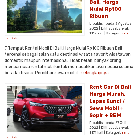
Bali, Harga
Mulai Rp100
Ribuan
Dipublish pada 3 Agustus
2022 | Dilihat sebanyak
1.112 kali | Kategori:
rent
car Bali
7 Tempat Rental Mobil Di Bali, Harga Mulai Rp100 Ribuan Bali
terkenal sebagai salah satu destinasi wisata favorit wisatawan
domestik maupun Internasional. Tidak heran, banyak orang
mencari jasa rental mobil untuk memudahkan akomodasi selama
berada di sana. Pemilihan sewa mobil...
selengkapnya
Rent Car Di Bali
Harga Murah,
Lepas Kunci /
Sewa Mobil +
Sopir + BBM
Dipublish pada 27 Juli
2022 | Dilihat sebanyak
1.171 kali | Kategori:
rent
car Bali