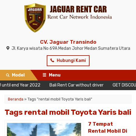
CV. Jaguar Transindo
Jl. Karya wisata No 69A Medan Johor Medan Sumatera Utara
Hubungi Kami
Model
Menu
until end Year 2022
Bali Rent Car without driver
GET DISCOUNT
Beranda
»
Tags "rental mobil Toyota Yaris bali"
Tags rental mobil Toyota Yaris bali
7 Tempat
Rental Mobil Di