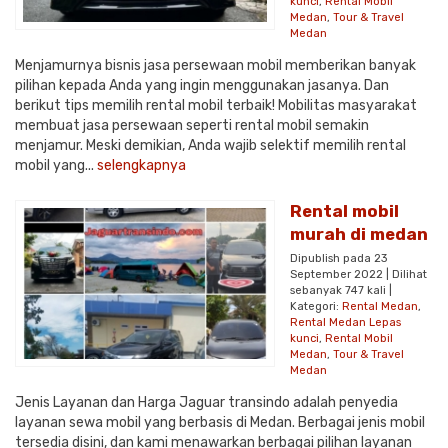
kunci
,
Rental Mobil
Medan
,
Tour & Travel
Medan
Menjamurnya bisnis jasa persewaan mobil memberikan banyak
pilihan kepada Anda yang ingin menggunakan jasanya. Dan
berikut tips memilih rental mobil terbaik! Mobilitas masyarakat
membuat jasa persewaan seperti rental mobil semakin
menjamur. Meski demikian, Anda wajib selektif memilih rental
mobil yang...
selengkapnya
Rental mobil
murah di medan
Dipublish pada 23
September 2022 | Dilihat
sebanyak 747 kali |
Kategori:
Rental Medan
,
Rental Medan Lepas
kunci
,
Rental Mobil
Medan
,
Tour & Travel
Medan
Jenis Layanan dan Harga Jaguar transindo adalah penyedia
layanan sewa mobil yang berbasis di Medan. Berbagai jenis mobil
tersedia disini, dan kami menawarkan berbagai pilihan layanan