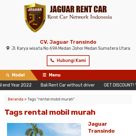
CV. Jaguar Transindo
Jl. Karya wisata No 69A Medan Johor Medan Sumatera Utara
Hubungi Kami
Model
Menu
nd Year 2022
Bali Rent Car without driver
GET DISCOUNT! 10 Da
Beranda
»
Tags "rental mobil murah"
Tags rental mobil murah
Jaguar
Transindo