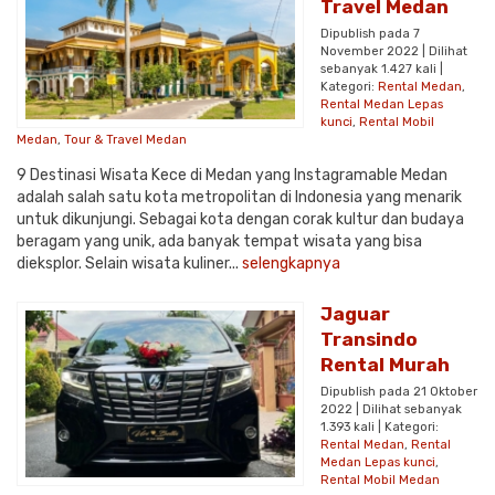
Travel Medan
Dipublish pada 7
November 2022 | Dilihat
sebanyak 1.427 kali |
Kategori:
Rental Medan
,
Rental Medan Lepas
kunci
,
Rental Mobil
Medan
,
Tour & Travel Medan
9 Destinasi Wisata Kece di Medan yang Instagramable Medan
adalah salah satu kota metropolitan di Indonesia yang menarik
untuk dikunjungi. Sebagai kota dengan corak kultur dan budaya
beragam yang unik, ada banyak tempat wisata yang bisa
dieksplor. Selain wisata kuliner...
selengkapnya
Jaguar
Transindo
Rental Murah
Dipublish pada 21 Oktober
2022 | Dilihat sebanyak
1.393 kali | Kategori:
Rental Medan
,
Rental
Medan Lepas kunci
,
Rental Mobil Medan