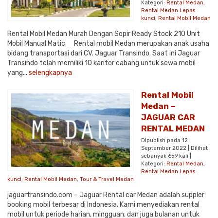
Kategori:
Rental Medan
,
Rental Medan Lepas
kunci
,
Rental Mobil Medan
Rental Mobil Medan Murah Dengan Sopir Ready Stock 210 Unit
Mobil Manual Matic Rental mobil Medan merupakan anak usaha
bidang transportasi dari CV. Jaguar Transindo. Saat ini Jaguar
Transindo telah memiliki 10 kantor cabang untuk sewa mobil
yang...
selengkapnya
Rental Mobil
Medan –
JAGUAR CAR
RENTAL MEDAN
Dipublish pada 12
September 2022 | Dilihat
sebanyak 659 kali |
Kategori:
Rental Medan
,
Rental Medan Lepas
kunci
,
Rental Mobil Medan
,
Tour & Travel Medan
jaguartransindo.com – Jaguar Rental car Medan adalah suppler
booking mobil terbesar di Indonesia. Kami menyediakan rental
mobil untuk periode harian, mingguan, dan juga bulanan untuk