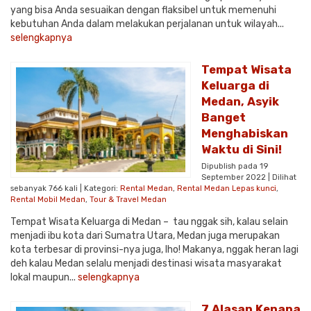
yang bisa Anda sesuaikan dengan flaksibel untuk memenuhi
kebutuhan Anda dalam melakukan perjalanan untuk wilayah...
selengkapnya
Tempat Wisata
Keluarga di
Medan, Asyik
Banget
Menghabiskan
Waktu di Sini!
Dipublish pada 19
September 2022 | Dilihat
sebanyak 766 kali | Kategori:
Rental Medan
,
Rental Medan Lepas kunci
,
Rental Mobil Medan
,
Tour & Travel Medan
Tempat Wisata Keluarga di Medan – tau nggak sih, kalau selain
menjadi ibu kota dari Sumatra Utara, Medan juga merupakan
kota terbesar di provinsi-nya juga, lho! Makanya, nggak heran lagi
deh kalau Medan selalu menjadi destinasi wisata masyarakat
lokal maupun...
selengkapnya
7 Alasan Kenapa