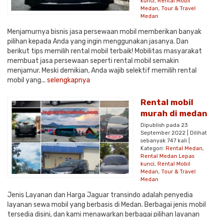
kunci
,
Rental Mobil
Medan
,
Tour & Travel
Medan
Menjamurnya bisnis jasa persewaan mobil memberikan banyak
pilihan kepada Anda yang ingin menggunakan jasanya. Dan
berikut tips memilih rental mobil terbaik! Mobilitas masyarakat
membuat jasa persewaan seperti rental mobil semakin
menjamur. Meski demikian, Anda wajib selektif memilih rental
mobil yang...
selengkapnya
Rental mobil
murah di medan
Dipublish pada 23
September 2022 | Dilihat
sebanyak 747 kali |
Kategori:
Rental Medan
,
Rental Medan Lepas
kunci
,
Rental Mobil
Medan
,
Tour & Travel
Medan
Jenis Layanan dan Harga Jaguar transindo adalah penyedia
layanan sewa mobil yang berbasis di Medan. Berbagai jenis mobil
tersedia disini, dan kami menawarkan berbagai pilihan layanan