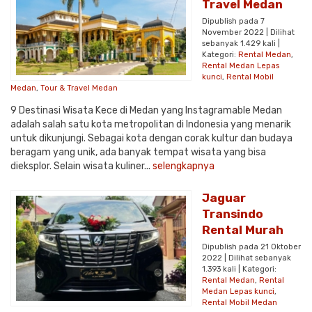
Travel Medan
Dipublish pada 7
November 2022 | Dilihat
sebanyak 1.429 kali |
Kategori:
Rental Medan
,
Rental Medan Lepas
kunci
,
Rental Mobil
Medan
,
Tour & Travel Medan
9 Destinasi Wisata Kece di Medan yang Instagramable Medan
adalah salah satu kota metropolitan di Indonesia yang menarik
untuk dikunjungi. Sebagai kota dengan corak kultur dan budaya
beragam yang unik, ada banyak tempat wisata yang bisa
dieksplor. Selain wisata kuliner...
selengkapnya
Jaguar
Transindo
Rental Murah
Dipublish pada 21 Oktober
2022 | Dilihat sebanyak
1.393 kali | Kategori:
Rental Medan
,
Rental
Medan Lepas kunci
,
Rental Mobil Medan