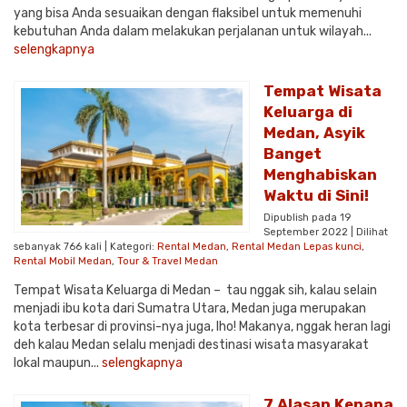
yang bisa Anda sesuaikan dengan flaksibel untuk memenuhi
kebutuhan Anda dalam melakukan perjalanan untuk wilayah...
selengkapnya
Tempat Wisata
Keluarga di
Medan, Asyik
Banget
Menghabiskan
Waktu di Sini!
Dipublish pada 19
September 2022 | Dilihat
sebanyak 766 kali | Kategori:
Rental Medan
,
Rental Medan Lepas kunci
,
Rental Mobil Medan
,
Tour & Travel Medan
Tempat Wisata Keluarga di Medan – tau nggak sih, kalau selain
menjadi ibu kota dari Sumatra Utara, Medan juga merupakan
kota terbesar di provinsi-nya juga, lho! Makanya, nggak heran lagi
deh kalau Medan selalu menjadi destinasi wisata masyarakat
lokal maupun...
selengkapnya
7 Alasan Kenapa