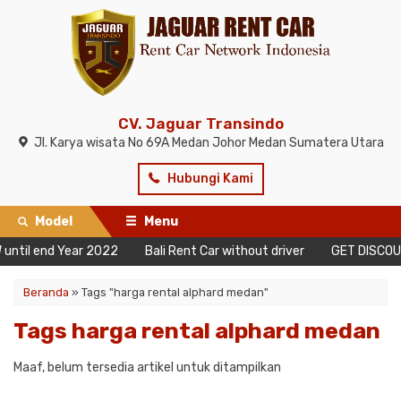
CV. Jaguar Transindo
Jl. Karya wisata No 69A Medan Johor Medan Sumatera Utara
Hubungi Kami
Model
Menu
until end Year 2022
Bali Rent Car without driver
GET DISCOUN
Beranda
»
Tags "harga rental alphard medan"
Tags harga rental alphard medan
Maaf, belum tersedia artikel untuk ditampilkan