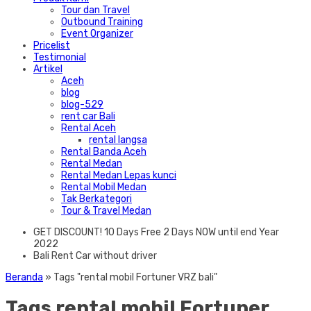
Tour dan Travel
Outbound Training
Event Organizer
Pricelist
Testimonial
Artikel
Aceh
blog
blog-529
rent car Bali
Rental Aceh
rental langsa
Rental Banda Aceh
Rental Medan
Rental Medan Lepas kunci
Rental Mobil Medan
Tak Berkategori
Tour & Travel Medan
GET DISCOUNT! 10 Days Free 2 Days NOW until end Year
2022
Bali Rent Car without driver
Beranda
»
Tags "rental mobil Fortuner VRZ bali"
Tags rental mobil Fortuner