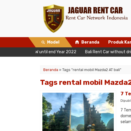
Model
Beranda
Produk Ka
 Free 2 Days NOW until end Year 2022
Bali Rent Car without driv
Beranda
»
Tags "rental mobil Mazda2 AT bali"
Tags rental mobil Mazda2
7 Te
Dipubl
7 Tem
domes
selam