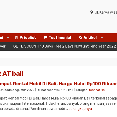
Jl. Karya wi
mi
Pricelist
Testimonial
Artikel
er
GET DISCOUNT! 10 Days Free 2 Days NOW until end Year 2022
 AT bali
mpat Rental Mobil Di Bali, Harga Mulai Rp100 Ribua
ish pada 3 Agustus 2022 | Dilihat sebanyak 1.112 kali | Kategori:
rent car Bali
pat Rental Mobil Di Bali, Harga Mulai Rp100 Ribuan Bali terkenal sebag
tik maupun Internasional. Tidak heran, banyak orang mencari jasa 
a berada di sana. Pemilihan sewa mobil...
selengkapnya