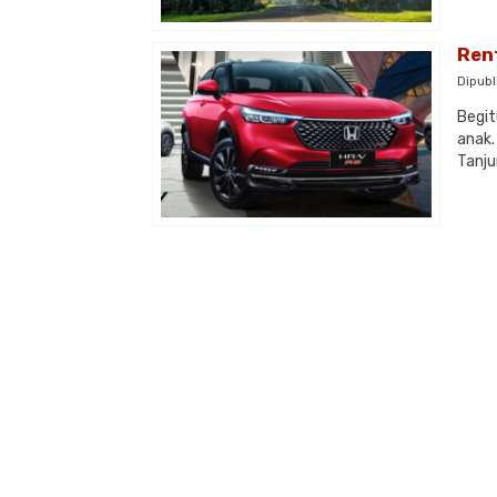
Rent
Dipubl
Begit
anak.
Tanju