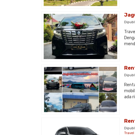
Jag
Dipubl
Trave
Denga
mendu
Ren
Dipubl
Renta
mobil
ada r
Ren
Dipubl
Trave