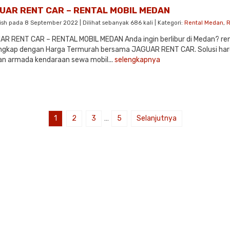
UAR RENT CAR – RENTAL MOBIL MEDAN
ish pada 8 September 2022 | Dilihat sebanyak 686 kali | Kategori:
Rental Medan
,
R
R RENT CAR – RENTAL MOBIL MEDAN Anda ingin berlibur di Medan? ren
ngkap dengan Harga Termurah bersama JAGUAR RENT CAR. Solusi ha
n armada kendaraan sewa mobil...
selengkapnya
1
2
3
…
5
Selanjutnya