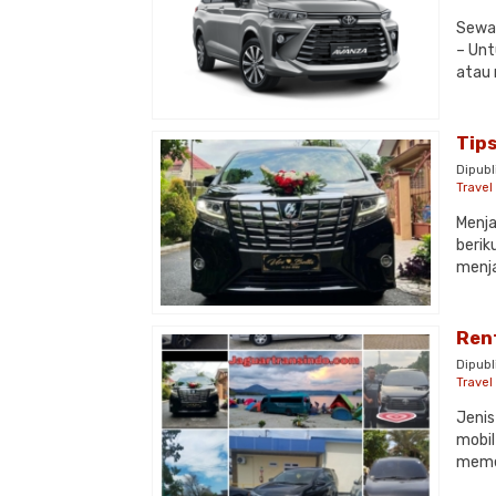
Sewa 
– Unt
atau 
Tips
Dipubl
Trave
Menja
berik
menja
Ren
Dipubl
Trave
Jenis
mobil
memen