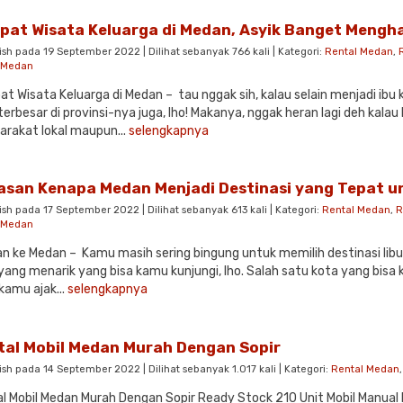
pat Wisata Keluarga di Medan, Asyik Banget Menghab
ish pada 19 September 2022 | Dilihat sebanyak 766 kali | Kategori:
Rental Medan
,
l Medan
t Wisata Keluarga di Medan – tau nggak sih, kalau selain menjadi ib
terbesar di provinsi-nya juga, lho! Makanya, nggak heran lagi deh kala
rakat lokal maupun...
selengkapnya
lasan Kenapa Medan Menjadi Destinasi yang Tepat u
ish pada 17 September 2022 | Dilihat sebanyak 613 kali | Kategori:
Rental Medan
,
R
l Medan
an ke Medan – Kamu masih sering bingung untuk memilih destinasi li
yang menarik yang bisa kamu kunjungi, lho. Salah satu kota yang bis
kamu ajak...
selengkapnya
tal Mobil Medan Murah Dengan Sopir
ish pada 14 September 2022 | Dilihat sebanyak 1.017 kali | Kategori:
Rental Medan
l Mobil Medan Murah Dengan Sopir Ready Stock 210 Unit Mobil Manu