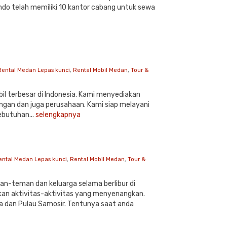
indo telah memiliki 10 kantor cabang untuk sewa
Rental Medan Lepas kunci
,
Rental Mobil Medan
,
Tour &
il terbesar di Indonesia. Kami menyediakan
angan dan juga perusahaan. Kami siap melayani
ebutuhan...
selengkapnya
ental Medan Lepas kunci
,
Rental Mobil Medan
,
Tour &
n-teman dan keluarga selama berlibur di
an aktivitas-aktivitas yang menyenangkan.
a dan Pulau Samosir. Tentunya saat anda