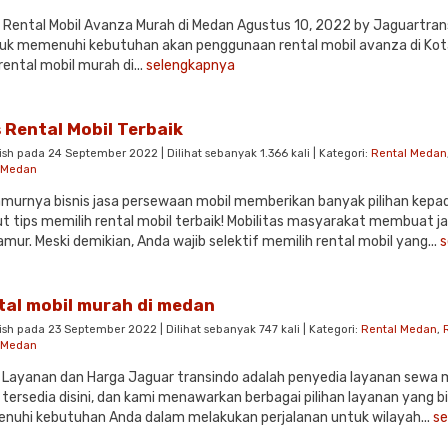
Rental Mobil Avanza Murah di Medan Agustus 10, 2022 by Jaguartran
uk memenuhi kebutuhan akan penggunaan rental mobil avanza di Kota
rental mobil murah di...
selengkapnya
 Rental Mobil Terbaik
ish pada 24 September 2022 | Dilihat sebanyak 1.366 kali | Kategori:
Rental Medan
l Medan
murnya bisnis jasa persewaan mobil memberikan banyak pilihan kepa
ut tips memilih rental mobil terbaik! Mobilitas masyarakat membuat j
mur. Meski demikian, Anda wajib selektif memilih rental mobil yang...
s
tal mobil murah di medan
ish pada 23 September 2022 | Dilihat sebanyak 747 kali | Kategori:
Rental Medan
,
l Medan
 Layanan dan Harga Jaguar transindo adalah penyedia layanan sewa mo
 tersedia disini, dan kami menawarkan berbagai pilihan layanan yang b
uhi kebutuhan Anda dalam melakukan perjalanan untuk wilayah...
se