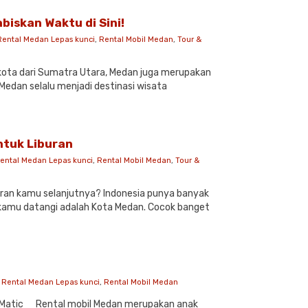
iskan Waktu di Sini!
Rental Medan Lepas kunci
,
Rental Mobil Medan
,
Tour &
u kota dari Sumatra Utara, Medan juga merupakan
u Medan selalu menjadi destinasi wisata
ntuk Liburan
ental Medan Lepas kunci
,
Rental Mobil Medan
,
Tour &
buran kamu selanjutnya? Indonesia punya banyak
a kamu datangi adalah Kota Medan. Cocok banget
,
Rental Medan Lepas kunci
,
Rental Mobil Medan
al Matic Rental mobil Medan merupakan anak