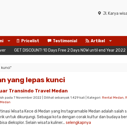
Jl. Karya wi
mi
Pricelist
Testimonial
Artikel
GET DISCOUNT! 10 Days Free 2 Days NOW until end Year 2022
Ba
 kunci"
an yang lepas kunci
uar Transindo Travel Medan
ish pada 7 November 2022 | Dilihat sebanyak 1.429 kali | Kategori:
Rental Medan
,
R
l Medan
tinasi Wisata Kece di Medan yang Instagramable Medan adalah salah s
ik untuk dikunjungi. Sebagai kota dengan corak kultur dan budaya b
isa dieksplor. Selain wisata kuliner...
selengkapnya