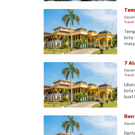
Tem
Dipubl
Trave
Tempa
kota 
masya
7 A
Dipubl
Trave
Libur
kota 
buat 
Ren
Dipubl
Renta