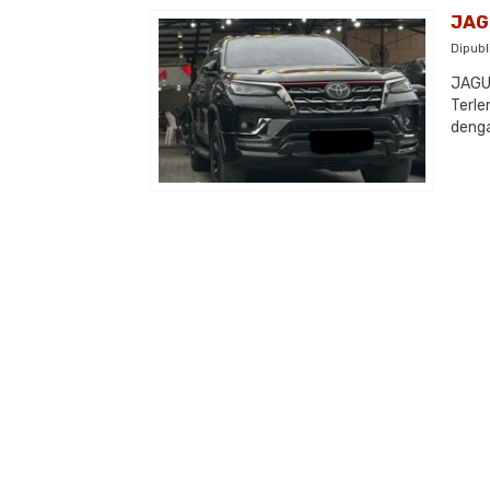
JAG
Dipubl
JAGUA
Terle
denga