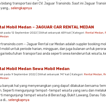
 bidang transportasi dari CV. Jaguar Transindo. Saat ini Jaguar Trans
 yang...
selengkapnya
tal Mobil Medan – JAGUAR CAR RENTAL MEDAN
ish pada 12 September 2022 | Dilihat sebanyak 659 kali | Kategori:
Rental Medan
,
l Medan
rtransindo.com – Jaguar Rental car Medan adalah suppler booking mob
l mobil untuk periode harian, mingguan, dan juga bulanan untuk peror
gai kebutuhan transportasi anda seperti sewa kenderuntuk wisata, k
tal Mobil Medan Sewa Mobil Medan
ish pada 9 September 2022 | Dilihat sebanyak 747 kali | Kategori:
Rental Medan
,
R
l Medan
u banyak hal yang menyenangkan yang dapat dilakukan bersama tema
. Seperti mengunjungi tempat-tempat wisata yang seru dan melaluk
ti mengunjungi tempat wisata di Berastagi, Bukit Lawang, Danau Tob
 di...
selengkapnya