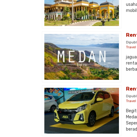
usaha
mobil
Ren
Dipubl
Trave
jagua
renta
berba
Ren
Dipubl
Trave
Begit
Medan
Seper
berada