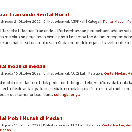
uar Transindo Rental Murah
ish pada 21 Oktober 2022 | Dilihat sebanyak 1.393 kali | Kategori:
Rental Medan
,
Re
l Terdekat Jaguar Transindo – Perkembangan perusahaan adalah salah 
n melakukan perjalanan bisnis pasti kesempatan dalam mengembang
kung hal tersebut tentu saja Anda memerlukan jasa travel terdekat 
tal mobil di medan
ish pada 16 Oktober 2022 | Dilihat sebanyak 1.032 kali | Kategori:
Rental Medan
,
Re
l mobil dimedan kini tidak perlu ribet, tinggal telp, verifikasi data l
 serta fasilitas lainya kami sediakan melalui platform rental mobil me
ibuan customer pribadi dan...
selengkapnya
tal Mobil Murah di Medan
ish pada 13 Oktober 2022 | Dilihat sebanyak 1.171 kali | Kategori:
Rental Medan
,
Ren
l Medan