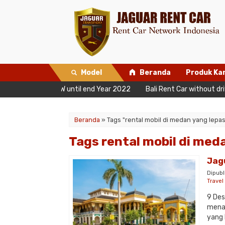
Model
Beranda
Produk Ka
ee 2 Days NOW until end Year 2022
Bali Rent Car without driver
Beranda
»
Tags "rental mobil di medan yang lepas
Tags rental mobil di med
Jag
Dipubl
Trave
9 Des
menar
yang b