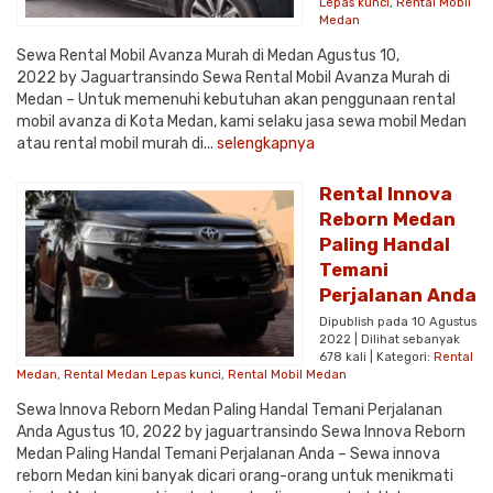
Lepas kunci
,
Rental Mobil
Medan
Sewa Rental Mobil Avanza Murah di Medan Agustus 10,
2022 by Jaguartransindo Sewa Rental Mobil Avanza Murah di
Medan – Untuk memenuhi kebutuhan akan penggunaan rental
mobil avanza di Kota Medan, kami selaku jasa sewa mobil Medan
atau rental mobil murah di...
selengkapnya
Rental Innova
Reborn Medan
Paling Handal
Temani
Perjalanan Anda
Dipublish pada 10 Agustus
2022 | Dilihat sebanyak
678 kali | Kategori:
Rental
Medan
,
Rental Medan Lepas kunci
,
Rental Mobil Medan
Sewa Innova Reborn Medan Paling Handal Temani Perjalanan
Anda Agustus 10, 2022 by jaguartransindo Sewa Innova Reborn
Medan Paling Handal Temani Perjalanan Anda – Sewa innova
reborn Medan kini banyak dicari orang-orang untuk menikmati