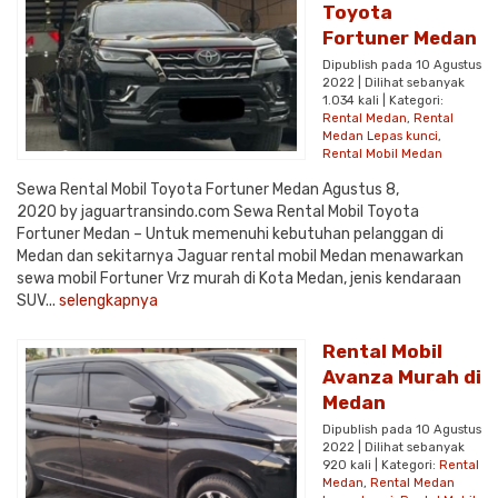
Toyota
Fortuner Medan
Dipublish pada 10 Agustus
2022 | Dilihat sebanyak
1.034 kali | Kategori:
Rental Medan
,
Rental
Medan Lepas kunci
,
Rental Mobil Medan
Sewa Rental Mobil Toyota Fortuner Medan Agustus 8,
2020 by jaguartransindo.com Sewa Rental Mobil Toyota
Fortuner Medan – Untuk memenuhi kebutuhan pelanggan di
Medan dan sekitarnya Jaguar rental mobil Medan menawarkan
sewa mobil Fortuner Vrz murah di Kota Medan, jenis kendaraan
SUV...
selengkapnya
Rental Mobil
Avanza Murah di
Medan
Dipublish pada 10 Agustus
2022 | Dilihat sebanyak
920 kali | Kategori:
Rental
Medan
,
Rental Medan