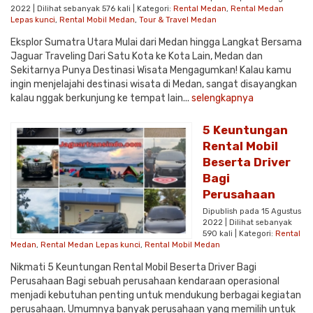
2022 | Dilihat sebanyak 576 kali | Kategori:
Rental Medan
,
Rental Medan
Lepas kunci
,
Rental Mobil Medan
,
Tour & Travel Medan
Eksplor Sumatra Utara Mulai dari Medan hingga Langkat Bersama
Jaguar Traveling Dari Satu Kota ke Kota Lain, Medan dan
Sekitarnya Punya Destinasi Wisata Mengagumkan! Kalau kamu
ingin menjelajahi destinasi wisata di Medan, sangat disayangkan
kalau nggak berkunjung ke tempat lain...
selengkapnya
5 Keuntungan
Rental Mobil
Beserta Driver
Bagi
Perusahaan
Dipublish pada 15 Agustus
2022 | Dilihat sebanyak
590 kali | Kategori:
Rental
Medan
,
Rental Medan Lepas kunci
,
Rental Mobil Medan
Nikmati 5 Keuntungan Rental Mobil Beserta Driver Bagi
Perusahaan Bagi sebuah perusahaan kendaraan operasional
menjadi kebutuhan penting untuk mendukung berbagai kegiatan
perusahaan. Umumnya banyak perusahaan yang memilih untuk