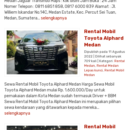
Medan Jaguar Transindo Maps : Klik disini Jam Buka : 24 Jam
Nomer Telepon : 0811 6851 858, 0817 6000 839 Alamat : Jl.
Williem Iskandar No.14C, Medan Estate, Kec. Percut Sei Tuan,
Medan, Sumatera...
selengkapnya
Rental Mobil
Toyota Alphard
Medan
Dipublish pada 11 Agustus
2022 | Dilihat sebanyak
709 kali | Kategori:
Rental
Medan
,
Rental Medan
Lepas kunci
,
Rental Mobil
Medan
Sewa Rental Mobil Toyota Alphard Medan Harga Sewa Mobil
Toyota Alphard Medan mulai Rp. 1.600.000/Day untuk
pemakaian dalam Kota Medan sudah termasuk Driver + BBM
Sewa Rental Mobil Toyota Alphard Medan ini merupakan pilihan
sewa kendaraan yang ditawarkan kepada mereka...
selengkapnya
Rental Mobil