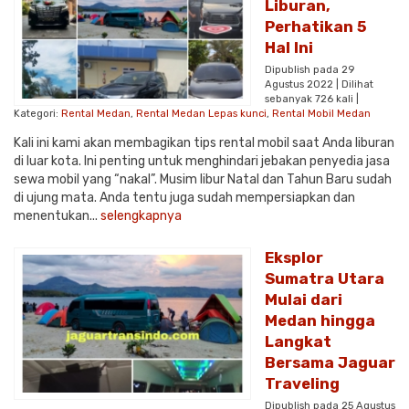
Liburan,
Perhatikan 5
Hal Ini
Dipublish pada 29
Agustus 2022 | Dilihat
sebanyak 726 kali |
Kategori:
Rental Medan
,
Rental Medan Lepas kunci
,
Rental Mobil Medan
Kali ini kami akan membagikan tips rental mobil saat Anda liburan
di luar kota. Ini penting untuk menghindari jebakan penyedia jasa
sewa mobil yang “nakal”. Musim libur Natal dan Tahun Baru sudah
di ujung mata. Anda tentu juga sudah mempersiapkan dan
menentukan...
selengkapnya
Eksplor
Sumatra Utara
Mulai dari
Medan hingga
Langkat
Bersama Jaguar
Traveling
Dipublish pada 25 Agustus