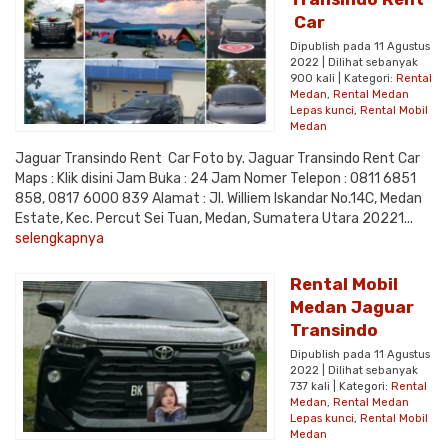
Car
Dipublish pada 11 Agustus
2022 | Dilihat sebanyak
900 kali | Kategori:
Rental
Medan
,
Rental Medan
Lepas kunci
,
Rental Mobil
Medan
Jaguar Transindo Rent Car Foto by. Jaguar Transindo Rent Car
Maps : Klik disini Jam Buka : 24 Jam Nomer Telepon : 0811 6851
858, 0817 6000 839 Alamat : Jl. Williem Iskandar No.14C, Medan
Estate, Kec. Percut Sei Tuan, Medan, Sumatera Utara 20221...
selengkapnya
Rental Mobil
Medan Jaguar
Transindo
Dipublish pada 11 Agustus
2022 | Dilihat sebanyak
737 kali | Kategori:
Rental
Medan
,
Rental Medan
Lepas kunci
,
Rental Mobil
Medan