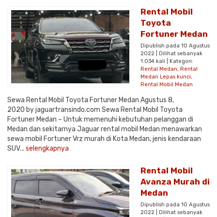
Rental Mobil
Toyota
Fortuner Medan
Dipublish pada 10 Agustus
2022 | Dilihat sebanyak
1.034 kali | Kategori:
Rental Medan
,
Rental
Medan Lepas kunci
,
Rental Mobil Medan
Sewa Rental Mobil Toyota Fortuner Medan Agustus 8,
2020 by jaguartransindo.com Sewa Rental Mobil Toyota
Fortuner Medan – Untuk memenuhi kebutuhan pelanggan di
Medan dan sekitarnya Jaguar rental mobil Medan menawarkan
sewa mobil Fortuner Vrz murah di Kota Medan, jenis kendaraan
SUV...
selengkapnya
Rental Mobil
Avanza Murah di
Medan
Dipublish pada 10 Agustus
2022 | Dilihat sebanyak