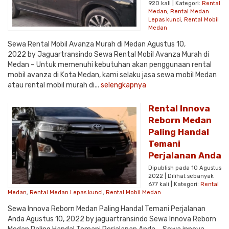
920 kali | Kategori:
Rental
Medan
,
Rental Medan
Lepas kunci
,
Rental Mobil
Medan
Sewa Rental Mobil Avanza Murah di Medan Agustus 10,
2022 by Jaguartransindo Sewa Rental Mobil Avanza Murah di
Medan – Untuk memenuhi kebutuhan akan penggunaan rental
mobil avanza di Kota Medan, kami selaku jasa sewa mobil Medan
atau rental mobil murah di...
selengkapnya
Rental Innova
Reborn Medan
Paling Handal
Temani
Perjalanan Anda
Dipublish pada 10 Agustus
2022 | Dilihat sebanyak
677 kali | Kategori:
Rental
Medan
,
Rental Medan Lepas kunci
,
Rental Mobil Medan
Sewa Innova Reborn Medan Paling Handal Temani Perjalanan
Anda Agustus 10, 2022 by jaguartransindo Sewa Innova Reborn