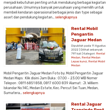
menjadi kebutuhan penting untuk mendukung berbagai kegiatan
perusahaan. Umumnya banyak perusahaan yang memilih untuk
membeli kendaran operasional berbagai jenis dan type sebagai
asset dan pendukung kegiatan...
selengkapnya
Rental Mobil
Pengantin
Jaguar Medan
Dipublish pada 11 Agustus
2022 | Dilihat sebanyak
797 kali | Kategori:
Rental
Medan
,
Rental Medan
Lepas kunci
,
Rental Mobil
Medan
Mobil Pengantin Jaguar Medan Foto by. Mobil Pengantin Jaguar
Medan Maps : Klik disini Jam Buka : 07.00 – 23.00 WIB Nomer
Telepon : 0811 6851 858, 0817 6000 839 Alamat : Jl. Williem
Iskandar No.14C, Medan Estate, Kec. Percut Sei Tuan, Medan,
Sumatera...
selengkapnya
Rental Jaguar
Transindo Rent