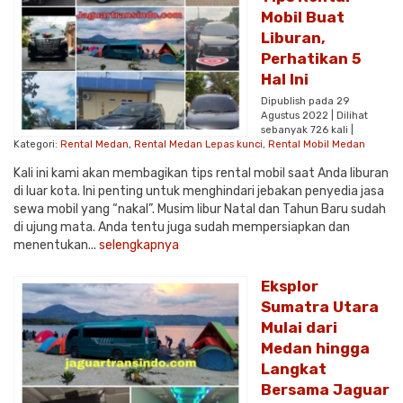
Mobil Buat
Liburan,
Perhatikan 5
Hal Ini
Dipublish pada 29
Agustus 2022 | Dilihat
sebanyak 726 kali |
Kategori:
Rental Medan
,
Rental Medan Lepas kunci
,
Rental Mobil Medan
Kali ini kami akan membagikan tips rental mobil saat Anda liburan
di luar kota. Ini penting untuk menghindari jebakan penyedia jasa
sewa mobil yang “nakal”. Musim libur Natal dan Tahun Baru sudah
di ujung mata. Anda tentu juga sudah mempersiapkan dan
menentukan...
selengkapnya
Eksplor
Sumatra Utara
Mulai dari
Medan hingga
Langkat
Bersama Jaguar