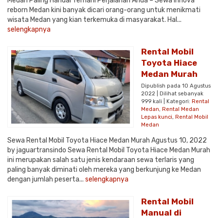
Medan Paling Handal Temani Perjalanan Anda – Sewa innova
reborn Medan kini banyak dicari orang-orang untuk menikmati
wisata Medan yang kian terkemuka di masyarakat. Hal...
selengkapnya
Rental Mobil
Toyota Hiace
Medan Murah
Dipublish pada 10 Agustus
2022 | Dilihat sebanyak
999 kali | Kategori:
Rental
Medan
,
Rental Medan
Lepas kunci
,
Rental Mobil
Medan
Sewa Rental Mobil Toyota Hiace Medan Murah Agustus 10, 2022
by jaguartransindo Sewa Rental Mobil Toyota Hiace Medan Murah
ini merupakan salah satu jenis kendaraan sewa terlaris yang
paling banyak diminati oleh mereka yang berkunjung ke Medan
dengan jumlah peserta...
selengkapnya
Rental Mobil
Manual di