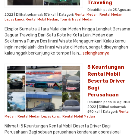
Traveling
Dipublish pada 25 Agustus
2022 | Dilihat sebanyak 576 kali | Kategori:
Rental Medan
,
Rental Medan
Lepas kunci
,
Rental Mobil Medan
,
Tour & Travel Medan
Eksplor Sumatra Utara Mulai dari Medan hingga Langkat Bersama
Jaguar Traveling Dari Satu Kota ke Kota Lain, Medan dan
Sekitarnya Punya Destinasi Wisata Mengagumkan! Kalau kamu
ingin menjelajahi destinasi wisata di Medan, sangat disayangkan
kalau nggak berkunjung ke tempat lain...
selengkapnya
5 Keuntungan
Rental Mobil
Beserta Driver
Bagi
Perusahaan
Dipublish pada 15 Agustus
2022 | Dilihat sebanyak
590 kali | Kategori:
Rental
Medan
,
Rental Medan Lepas kunci
,
Rental Mobil Medan
Nikmati 5 Keuntungan Rental Mobil Beserta Driver Bagi
Perusahaan Bagi sebuah perusahaan kendaraan operasional