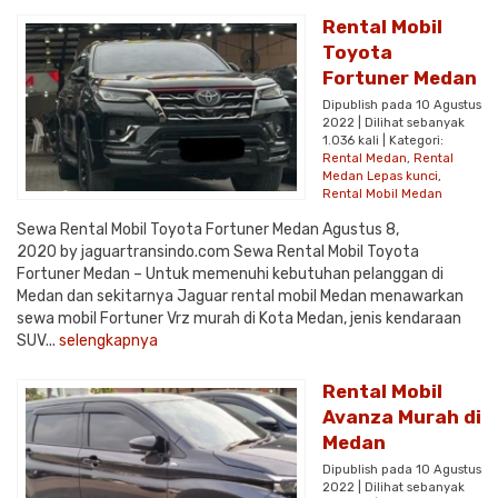
Rental Mobil
Toyota
Fortuner Medan
Dipublish pada 10 Agustus
2022 | Dilihat sebanyak
1.036 kali | Kategori:
Rental Medan
,
Rental
Medan Lepas kunci
,
Rental Mobil Medan
Sewa Rental Mobil Toyota Fortuner Medan Agustus 8,
2020 by jaguartransindo.com Sewa Rental Mobil Toyota
Fortuner Medan – Untuk memenuhi kebutuhan pelanggan di
Medan dan sekitarnya Jaguar rental mobil Medan menawarkan
sewa mobil Fortuner Vrz murah di Kota Medan, jenis kendaraan
SUV...
selengkapnya
Rental Mobil
Avanza Murah di
Medan
Dipublish pada 10 Agustus
2022 | Dilihat sebanyak