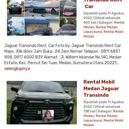
Car
Dipublish pada 11 Agustus
2022 | Dilihat sebanyak
900 kali | Kategori:
Rental
Medan
,
Rental Medan
Lepas kunci
,
Rental Mobil
Medan
Jaguar Transindo Rent Car Foto by. Jaguar Transindo Rent Car
Maps : Klik disini Jam Buka : 24 Jam Nomer Telepon : 0811 6851
858, 0817 6000 839 Alamat : Jl. Williem Iskandar No.14C, Medan
Estate, Kec. Percut Sei Tuan, Medan, Sumatera Utara 20221...
selengkapnya
Rental Mobil
Medan Jaguar
Transindo
Dipublish pada 11 Agustus
2022 | Dilihat sebanyak
738 kali | Kategori:
Rental
Medan
,
Rental Medan
Lepas kunci
,
Rental Mobil
Medan