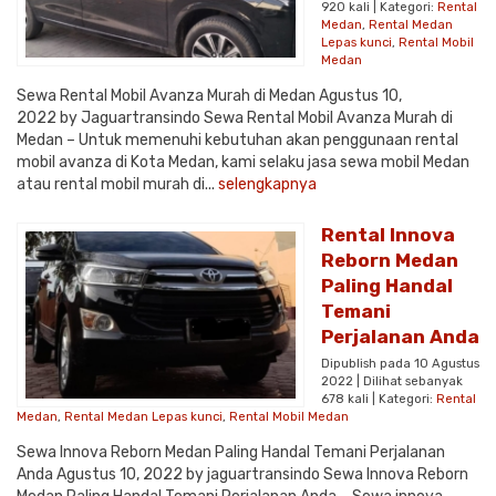
920 kali | Kategori:
Rental
Medan
,
Rental Medan
Lepas kunci
,
Rental Mobil
Medan
Sewa Rental Mobil Avanza Murah di Medan Agustus 10,
2022 by Jaguartransindo Sewa Rental Mobil Avanza Murah di
Medan – Untuk memenuhi kebutuhan akan penggunaan rental
mobil avanza di Kota Medan, kami selaku jasa sewa mobil Medan
atau rental mobil murah di...
selengkapnya
Rental Innova
Reborn Medan
Paling Handal
Temani
Perjalanan Anda
Dipublish pada 10 Agustus
2022 | Dilihat sebanyak
678 kali | Kategori:
Rental
Medan
,
Rental Medan Lepas kunci
,
Rental Mobil Medan
Sewa Innova Reborn Medan Paling Handal Temani Perjalanan
Anda Agustus 10, 2022 by jaguartransindo Sewa Innova Reborn