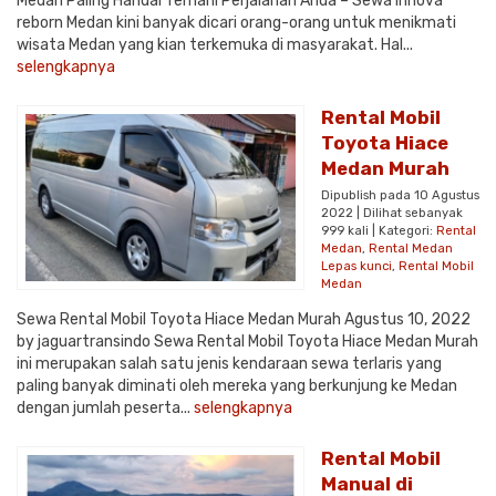
Medan Paling Handal Temani Perjalanan Anda – Sewa innova
reborn Medan kini banyak dicari orang-orang untuk menikmati
wisata Medan yang kian terkemuka di masyarakat. Hal...
selengkapnya
Rental Mobil
Toyota Hiace
Medan Murah
Dipublish pada 10 Agustus
2022 | Dilihat sebanyak
999 kali | Kategori:
Rental
Medan
,
Rental Medan
Lepas kunci
,
Rental Mobil
Medan
Sewa Rental Mobil Toyota Hiace Medan Murah Agustus 10, 2022
by jaguartransindo Sewa Rental Mobil Toyota Hiace Medan Murah
ini merupakan salah satu jenis kendaraan sewa terlaris yang
paling banyak diminati oleh mereka yang berkunjung ke Medan
dengan jumlah peserta...
selengkapnya
Rental Mobil
Manual di