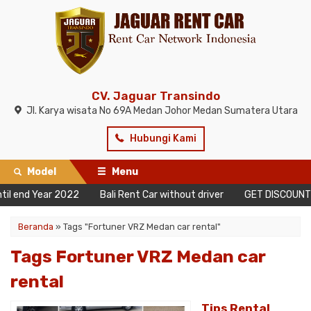
CV. Jaguar Transindo
Jl. Karya wisata No 69A Medan Johor Medan Sumatera Utara
Hubungi Kami
Model
Menu
end Year 2022
Bali Rent Car without driver
GET DISCOUNT! 10 D
Beranda
»
Tags "Fortuner VRZ Medan car rental"
Tags Fortuner VRZ Medan car
rental
Tips Rental