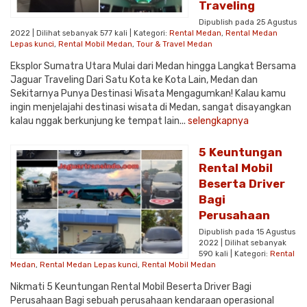
Traveling
Dipublish pada 25 Agustus
2022 | Dilihat sebanyak 577 kali | Kategori:
Rental Medan
,
Rental Medan
Lepas kunci
,
Rental Mobil Medan
,
Tour & Travel Medan
Eksplor Sumatra Utara Mulai dari Medan hingga Langkat Bersama
Jaguar Traveling Dari Satu Kota ke Kota Lain, Medan dan
Sekitarnya Punya Destinasi Wisata Mengagumkan! Kalau kamu
ingin menjelajahi destinasi wisata di Medan, sangat disayangkan
kalau nggak berkunjung ke tempat lain...
selengkapnya
5 Keuntungan
Rental Mobil
Beserta Driver
Bagi
Perusahaan
Dipublish pada 15 Agustus
2022 | Dilihat sebanyak
590 kali | Kategori:
Rental
Medan
,
Rental Medan Lepas kunci
,
Rental Mobil Medan
Nikmati 5 Keuntungan Rental Mobil Beserta Driver Bagi
Perusahaan Bagi sebuah perusahaan kendaraan operasional