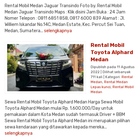
Rental Mobil Medan Jaguar Transindo Foto by. Rental Mobil
Medan Jaguar Transindo Maps : Klik disini Jam Buka : 24 Jam
Nomer Telepon : 0811 6851 858, 0817 6000 839 Alamat : Jl.
Williem Iskandar No.14C, Medan Estate, Kec. Percut Sei Tuan,
Medan, Sumatera...
selengkapnya
Rental Mobil
Toyota Alphard
Medan
Dipublish pada 11 Agustus
2022 | Dilihat sebanyak
711 kali | Kategori:
Rental
Medan
,
Rental Medan
Lepas kunci
,
Rental Mobil
Medan
Sewa Rental Mobil Toyota Alphard Medan Harga Sewa Mobil
Toyota Alphard Medan mulai Rp. 1.600.000/Day untuk
pemakaian dalam Kota Medan sudah termasuk Driver + BBM
Sewa Rental Mobil Toyota Alphard Medan ini merupakan pilihan
sewa kendaraan yang ditawarkan kepada mereka...
selengkapnya