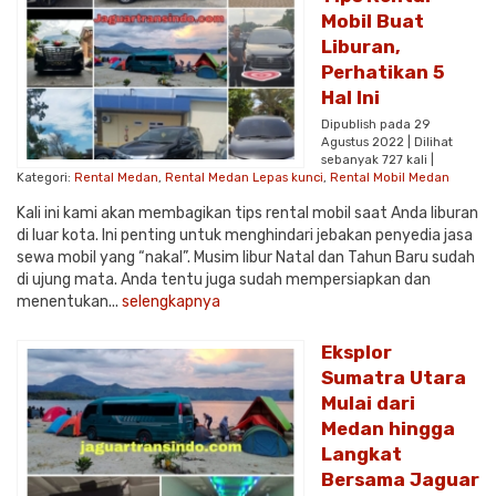
Mobil Buat
Liburan,
Perhatikan 5
Hal Ini
Dipublish pada 29
Agustus 2022 | Dilihat
sebanyak 727 kali |
Kategori:
Rental Medan
,
Rental Medan Lepas kunci
,
Rental Mobil Medan
Kali ini kami akan membagikan tips rental mobil saat Anda liburan
di luar kota. Ini penting untuk menghindari jebakan penyedia jasa
sewa mobil yang “nakal”. Musim libur Natal dan Tahun Baru sudah
di ujung mata. Anda tentu juga sudah mempersiapkan dan
menentukan...
selengkapnya
Eksplor
Sumatra Utara
Mulai dari
Medan hingga
Langkat
Bersama Jaguar