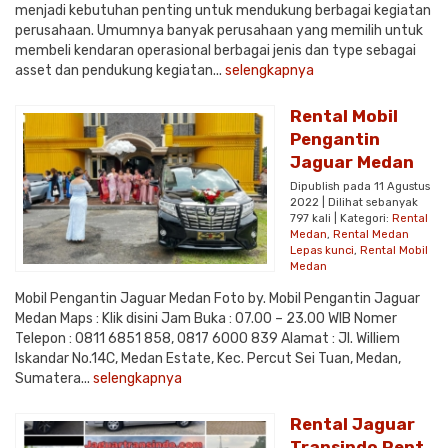
menjadi kebutuhan penting untuk mendukung berbagai kegiatan
perusahaan. Umumnya banyak perusahaan yang memilih untuk
membeli kendaran operasional berbagai jenis dan type sebagai
asset dan pendukung kegiatan...
selengkapnya
Rental Mobil
Pengantin
Jaguar Medan
Dipublish pada 11 Agustus
2022 | Dilihat sebanyak
797 kali | Kategori:
Rental
Medan
,
Rental Medan
Lepas kunci
,
Rental Mobil
Medan
Mobil Pengantin Jaguar Medan Foto by. Mobil Pengantin Jaguar
Medan Maps : Klik disini Jam Buka : 07.00 – 23.00 WIB Nomer
Telepon : 0811 6851 858, 0817 6000 839 Alamat : Jl. Williem
Iskandar No.14C, Medan Estate, Kec. Percut Sei Tuan, Medan,
Sumatera...
selengkapnya
Rental Jaguar
Transindo Rent