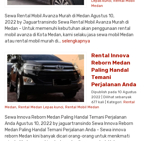
Lepas kunci
,
Rental Mobil
Medan
Sewa Rental Mobil Avanza Murah di Medan Agustus 10,
2022 by Jaguartransindo Sewa Rental Mobil Avanza Murah di
Medan – Untuk memenuhi kebutuhan akan penggunaan rental
mobil avanza di Kota Medan, kami selaku jasa sewa mobil Medan
atau rental mobil murah di...
selengkapnya
Rental Innova
Reborn Medan
Paling Handal
Temani
Perjalanan Anda
Dipublish pada 10 Agustus
2022 | Dilihat sebanyak
677 kali | Kategori:
Rental
Medan
,
Rental Medan Lepas kunci
,
Rental Mobil Medan
Sewa Innova Reborn Medan Paling Handal Temani Perjalanan
Anda Agustus 10, 2022 by jaguartransindo Sewa Innova Reborn
Medan Paling Handal Temani Perjalanan Anda – Sewa innova
reborn Medan kini banyak dicari orang-orang untuk menikmati