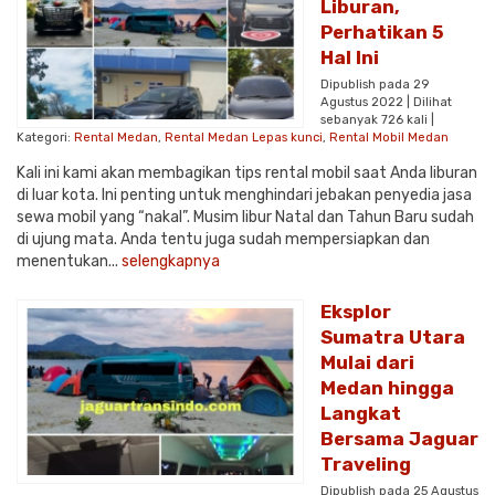
Liburan,
Perhatikan 5
Hal Ini
Dipublish pada 29
Agustus 2022 | Dilihat
sebanyak 726 kali |
Kategori:
Rental Medan
,
Rental Medan Lepas kunci
,
Rental Mobil Medan
Kali ini kami akan membagikan tips rental mobil saat Anda liburan
di luar kota. Ini penting untuk menghindari jebakan penyedia jasa
sewa mobil yang “nakal”. Musim libur Natal dan Tahun Baru sudah
di ujung mata. Anda tentu juga sudah mempersiapkan dan
menentukan...
selengkapnya
Eksplor
Sumatra Utara
Mulai dari
Medan hingga
Langkat
Bersama Jaguar
Traveling
Dipublish pada 25 Agustus