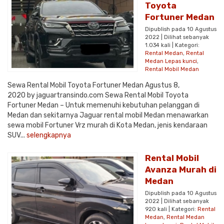
Toyota
Fortuner Medan
Dipublish pada 10 Agustus
2022 | Dilihat sebanyak
1.034 kali | Kategori:
Rental Medan
,
Rental
Medan Lepas kunci
,
Rental Mobil Medan
Sewa Rental Mobil Toyota Fortuner Medan Agustus 8,
2020 by jaguartransindo.com Sewa Rental Mobil Toyota
Fortuner Medan – Untuk memenuhi kebutuhan pelanggan di
Medan dan sekitarnya Jaguar rental mobil Medan menawarkan
sewa mobil Fortuner Vrz murah di Kota Medan, jenis kendaraan
SUV...
selengkapnya
Rental Mobil
Avanza Murah di
Medan
Dipublish pada 10 Agustus
2022 | Dilihat sebanyak
920 kali | Kategori:
Rental
Medan
,
Rental Medan