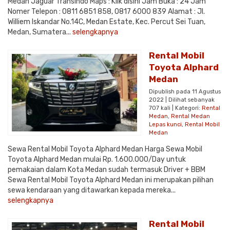
Medan Jaguar Transindo Maps : Klik disini Jam Buka : 24 Jam
Nomer Telepon : 0811 6851 858, 0817 6000 839 Alamat : Jl.
Williem Iskandar No.14C, Medan Estate, Kec. Percut Sei Tuan,
Medan, Sumatera...
selengkapnya
Rental Mobil
Toyota Alphard
Medan
Dipublish pada 11 Agustus
2022 | Dilihat sebanyak
707 kali | Kategori:
Rental
Medan
,
Rental Medan
Lepas kunci
,
Rental Mobil
Medan
Sewa Rental Mobil Toyota Alphard Medan Harga Sewa Mobil
Toyota Alphard Medan mulai Rp. 1.600.000/Day untuk
pemakaian dalam Kota Medan sudah termasuk Driver + BBM
Sewa Rental Mobil Toyota Alphard Medan ini merupakan pilihan
sewa kendaraan yang ditawarkan kepada mereka...
selengkapnya
Rental Mobil