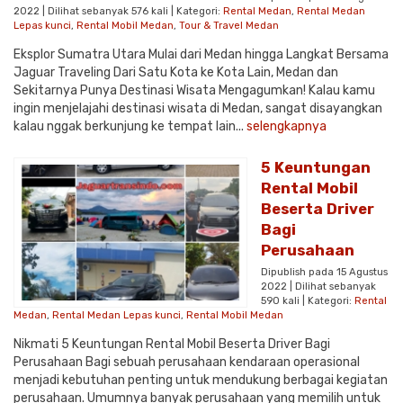
2022 | Dilihat sebanyak 576 kali | Kategori:
Rental Medan
,
Rental Medan
Lepas kunci
,
Rental Mobil Medan
,
Tour & Travel Medan
Eksplor Sumatra Utara Mulai dari Medan hingga Langkat Bersama
Jaguar Traveling Dari Satu Kota ke Kota Lain, Medan dan
Sekitarnya Punya Destinasi Wisata Mengagumkan! Kalau kamu
ingin menjelajahi destinasi wisata di Medan, sangat disayangkan
kalau nggak berkunjung ke tempat lain...
selengkapnya
5 Keuntungan
Rental Mobil
Beserta Driver
Bagi
Perusahaan
Dipublish pada 15 Agustus
2022 | Dilihat sebanyak
590 kali | Kategori:
Rental
Medan
,
Rental Medan Lepas kunci
,
Rental Mobil Medan
Nikmati 5 Keuntungan Rental Mobil Beserta Driver Bagi
Perusahaan Bagi sebuah perusahaan kendaraan operasional
menjadi kebutuhan penting untuk mendukung berbagai kegiatan
perusahaan. Umumnya banyak perusahaan yang memilih untuk