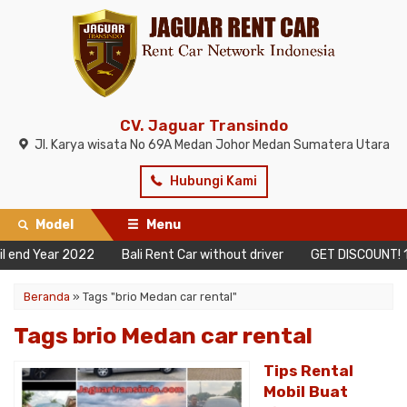
CV. Jaguar Transindo
Jl. Karya wisata No 69A Medan Johor Medan Sumatera Utara
Hubungi Kami
Model
Menu
d Year 2022
Bali Rent Car without driver
GET DISCOUNT! 10 Da
Beranda
»
Tags "brio Medan car rental"
Tags brio Medan car rental
Tips Rental
Mobil Buat