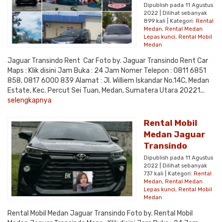
Dipublish pada 11 Agustus
2022 | Dilihat sebanyak
899 kali | Kategori:
Rental
Medan
,
Rental Medan
Lepas kunci
,
Rental Mobil
Medan
Jaguar Transindo Rent Car Foto by. Jaguar Transindo Rent Car
Maps : Klik disini Jam Buka : 24 Jam Nomer Telepon : 0811 6851
858, 0817 6000 839 Alamat : Jl. Williem Iskandar No.14C, Medan
Estate, Kec. Percut Sei Tuan, Medan, Sumatera Utara 20221...
selengkapnya
Rental Mobil
Medan Jaguar
Transindo
Dipublish pada 11 Agustus
2022 | Dilihat sebanyak
737 kali | Kategori:
Rental
Medan
,
Rental Medan
Lepas kunci
,
Rental Mobil
Medan
Rental Mobil Medan Jaguar Transindo Foto by. Rental Mobil