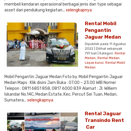
membeli kendaran operasional berbagai jenis dan type sebagai
asset dan pendukung kegiatan...
selengkapnya
Rental Mobil
Pengantin
Jaguar Medan
Dipublish pada 11 Agustus
2022 | Dilihat sebanyak
797 kali | Kategori:
Rental
Medan
,
Rental Medan
Lepas kunci
,
Rental Mobil
Medan
Mobil Pengantin Jaguar Medan Foto by. Mobil Pengantin Jaguar
Medan Maps : Klik disini Jam Buka : 07.00 – 23.00 WIB Nomer
Telepon : 0811 6851 858, 0817 6000 839 Alamat : Jl. Williem
Iskandar No.14C, Medan Estate, Kec. Percut Sei Tuan, Medan,
Sumatera...
selengkapnya
Rental Jaguar
Transindo Rent
Car